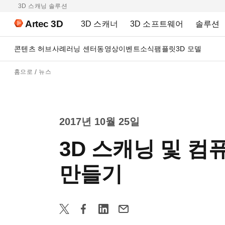
3D 스캐닝 솔루션
Artec 3D
3D 스캐너
3D 소프트웨어
솔루션
콘텐츠 허브
사례
러닝 센터
동영상
이벤트
소식
팸플릿
3D 모델
홈으로
뉴스
2017년 10월 25일
3D 스캐닝 및 컴
만들기