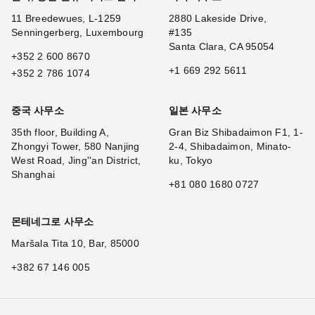
11 Breedewues, L-1259
2880 Lakeside Drive,
Senningerberg, Luxembourg
#135
Santa Clara, CA 95054
+352 2 600 8670
+1 669 292 5611
+352 2 786 1074
중국 사무소
일본 사무소
35th floor, Building A,
Gran Biz Shibadaimon F1, 1-
Zhongyi Tower, 580 Nanjing
2-4, Shibadaimon, Minato-
West Road, Jing''an District,
ku, Tokyo
Shanghai
+81 080 1680 0727
몬테네그로 사무소
Maršala Tita 10, Bar, 85000
+382 67 146 005