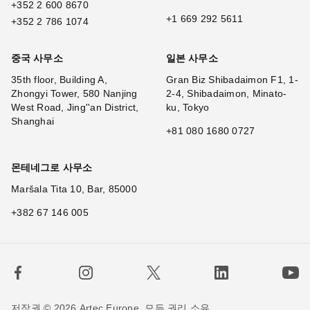
+352 2 600 8670
+1 669 292 5611
+352 2 786 1074
중국 사무소
일본 사무소
35th floor, Building A,
Gran Biz Shibadaimon F1, 1-
Zhongyi Tower, 580 Nanjing
2-4, Shibadaimon, Minato-
West Road, Jing''an District,
ku, Tokyo
Shanghai
+81 080 1680 0727
몬테네그로 사무소
Maršala Tita 10, Bar, 85000
+382 67 146 005
저작권 © 2026 Artec Europe. 모든 권리 소유.