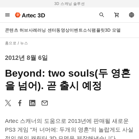
3D 스캐닝 솔루션
Artec 3D
콘텐츠 허브
사례
러닝 센터
동영상
이벤트
소식
팸플릿
3D 모델
홈으로
뉴스
2012년 8월 6일
Beyond: two souls(두 영혼
을 넘어). 곧 출시 예정
Artec 스캐너의 도움으로 2013년에 판매될 새로운
PS3 게임 "저 너머에: 두개의 영혼"의 놀랍게도 사실
적인 메인 캐릭터 3D 모델을 제작해냈습니다.