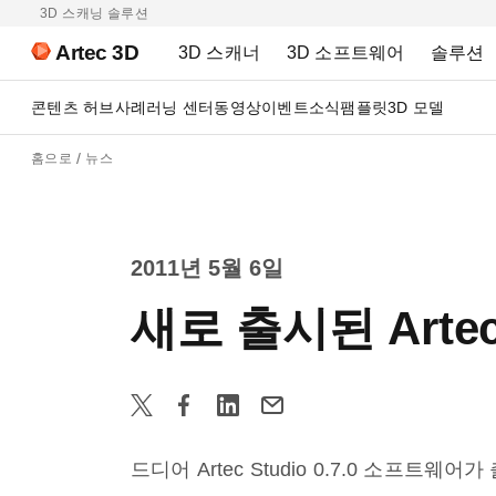
3D 스캐닝 솔루션
Artec 3D
3D 스캐너
3D 소프트웨어
솔루션
콘텐츠 허브
사례
러닝 센터
동영상
이벤트
소식
팸플릿
3D 모델
홈으로
뉴스
2011년 5월 6일
새로 출시된 Art
드디어 Artec Studio 0.7.0 소프트웨