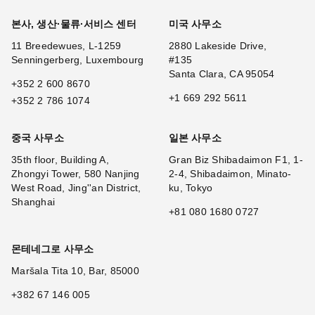
본사, 생산·물류·서비스 센터
미국 사무소
11 Breedewues, L-1259
2880 Lakeside Drive,
Senningerberg, Luxembourg
#135
Santa Clara, CA 95054
+352 2 600 8670
+1 669 292 5611
+352 2 786 1074
중국 사무소
일본 사무소
35th floor, Building A,
Gran Biz Shibadaimon F1, 1-
Zhongyi Tower, 580 Nanjing
2-4, Shibadaimon, Minato-
West Road, Jing''an District,
ku, Tokyo
Shanghai
+81 080 1680 0727
몬테네그로 사무소
Maršala Tita 10, Bar, 85000
+382 67 146 005