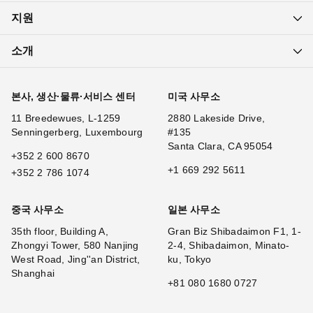
지원
소개
본사, 생산·물류·서비스 센터
미국 사무소
11 Breedewues, L-1259
2880 Lakeside Drive,
Senningerberg, Luxembourg
#135
Santa Clara, CA 95054
+352 2 600 8670
+1 669 292 5611
+352 2 786 1074
중국 사무소
일본 사무소
35th floor, Building A,
Gran Biz Shibadaimon F1, 1-
Zhongyi Tower, 580 Nanjing
2-4, Shibadaimon, Minato-
West Road, Jing''an District,
ku, Tokyo
Shanghai
+81 080 1680 0727