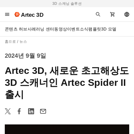
3D 스캐닝 솔루션
Artec 3D
콘텐츠 허브
사례
러닝 센터
동영상
이벤트
소식
팸플릿
3D 모델
홈으로
뉴스
2024년 9월 9일
Artec 3D, 새로운 초고해상도
3D 스캐너인 Artec Spider II
출시