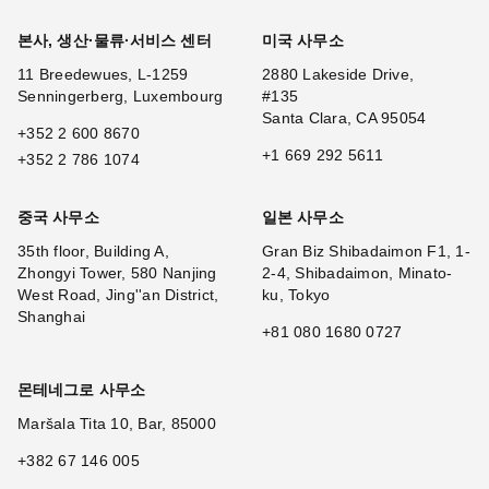
본사, 생산·물류·서비스 센터
미국 사무소
11 Breedewues, L-1259
2880 Lakeside Drive,
Senningerberg, Luxembourg
#135
Santa Clara, CA 95054
+352 2 600 8670
+1 669 292 5611
+352 2 786 1074
중국 사무소
일본 사무소
35th floor, Building A,
Gran Biz Shibadaimon F1, 1-
Zhongyi Tower, 580 Nanjing
2-4, Shibadaimon, Minato-
West Road, Jing''an District,
ku, Tokyo
Shanghai
+81 080 1680 0727
몬테네그로 사무소
Maršala Tita 10, Bar, 85000
+382 67 146 005