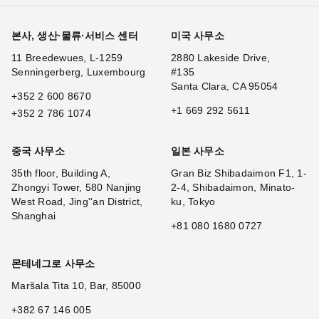
본사, 생산·물류·서비스 센터
미국 사무소
11 Breedewues, L-1259
2880 Lakeside Drive,
Senningerberg, Luxembourg
#135
Santa Clara, CA 95054
+352 2 600 8670
+1 669 292 5611
+352 2 786 1074
중국 사무소
일본 사무소
35th floor, Building A,
Gran Biz Shibadaimon F1, 1-
Zhongyi Tower, 580 Nanjing
2-4, Shibadaimon, Minato-
West Road, Jing''an District,
ku, Tokyo
Shanghai
+81 080 1680 0727
몬테네그로 사무소
Maršala Tita 10, Bar, 85000
+382 67 146 005