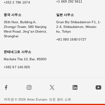
+1 669 292 5611
+352 2 786 1074
중국 사무소
일본 사무소
35th floor, Building A,
Gran Biz Shibadaimon F1, 1-
Zhongyi Tower, 580 Nanjing
2-4, Shibadaimon, Minato-
West Road, Jing''an District,
ku, Tokyo
Shanghai
+81 080 1680 0727
몬테네그로 사무소
Maršala Tita 10, Bar, 85000
+382 67 146 005
저작권 © 2026 Artec Europe. 모든 권리 소유.