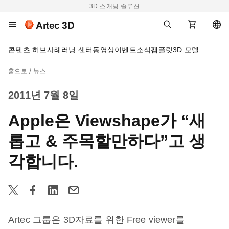
3D 스캐닝 솔루션
Artec 3D
콘텐츠 허브
사례
러닝 센터
동영상
이벤트
소식
팸플릿
3D 모델
홈으로
뉴스
2011년 7월 8일
Apple은 Viewshape가 “새
롭고 & 주목할만하다”고 생
각합니다.
Artec 그룹은 3D자료를 위한 Free viewer를