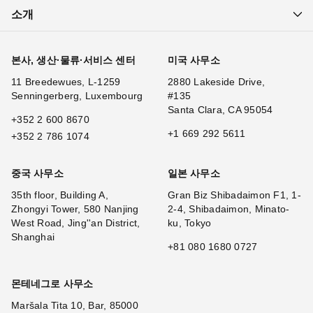
소개
본사, 생산·물류·서비스 센터
미국 사무소
11 Breedewues, L-1259
2880 Lakeside Drive,
Senningerberg, Luxembourg
#135
Santa Clara, CA 95054
+352 2 600 8670
+1 669 292 5611
+352 2 786 1074
중국 사무소
일본 사무소
35th floor, Building A,
Gran Biz Shibadaimon F1, 1-
Zhongyi Tower, 580 Nanjing
2-4, Shibadaimon, Minato-
West Road, Jing''an District,
ku, Tokyo
Shanghai
+81 080 1680 0727
몬테네그로 사무소
Maršala Tita 10, Bar, 85000