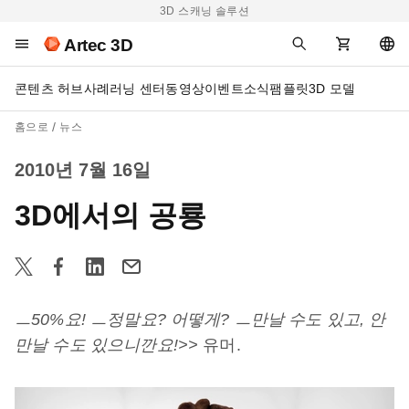
3D 스캐닝 솔루션
Artec 3D
콘텐츠 허브
사례
러닝 센터
동영상
이벤트
소식
팸플릿
3D 모델
홈으로
뉴스
2010년 7월 16일
3D에서의 공룡
ㅡ50%요! ㅡ정말요? 어떻게? ㅡ만날 수도 있고, 안
만날 수도 있으니깐요!>>
유머.