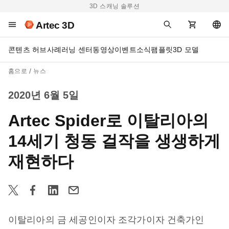
3D 스캐닝 솔루션
Artec 3D
콘텐츠 허브
사례
러닝 센터
동영상
이벤트
소식
팸플릿
3D 모델
홈으로
뉴스
2020년 6월 5일
Artec Spider로 이탈리아의
14세기 청동 걸작을 생생하게
재현하다
이탈리아의 금 세공인이자 조각가이자 건축가인