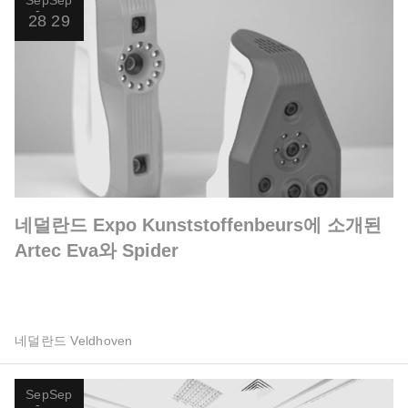
Sep
Sep
28
29
네덜란드 Expo Kunststoffenbeurs에 소개된
Artec Eva와 Spider
네덜란드 Veldhoven
Sep
Sep