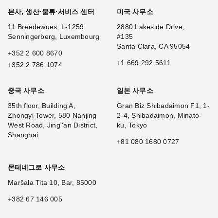
본사, 생산·물류·서비스 센터
미국 사무소
11 Breedewues, L-1259
2880 Lakeside Drive,
Senningerberg, Luxembourg
#135
Santa Clara, CA 95054
+352 2 600 8670
+1 669 292 5611
+352 2 786 1074
중국 사무소
일본 사무소
35th floor, Building A,
Gran Biz Shibadaimon F1, 1-
Zhongyi Tower, 580 Nanjing
2-4, Shibadaimon, Minato-
West Road, Jing''an District,
ku, Tokyo
Shanghai
+81 080 1680 0727
몬테네그로 사무소
Maršala Tita 10, Bar, 85000
+382 67 146 005