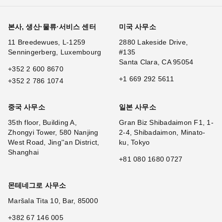
본사, 생산·물류·서비스 센터
미국 사무소
11 Breedewues, L-1259
2880 Lakeside Drive,
Senningerberg, Luxembourg
#135
Santa Clara, CA 95054
+352 2 600 8670
+1 669 292 5611
+352 2 786 1074
중국 사무소
일본 사무소
35th floor, Building A,
Gran Biz Shibadaimon F1, 1-
Zhongyi Tower, 580 Nanjing
2-4, Shibadaimon, Minato-
West Road, Jing''an District,
ku, Tokyo
Shanghai
+81 080 1680 0727
몬테네그로 사무소
Maršala Tita 10, Bar, 85000
+382 67 146 005