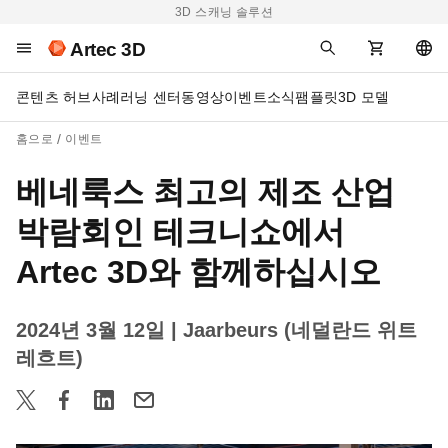
3D 스캐닝 솔루션
Artec 3D
콘텐츠 허브
사례
러닝 센터
동영상
이벤트
소식
팸플릿
3D 모델
홈으로
이벤트
베네룩스 최고의 제조 산업
박람회인 테크니쇼에서
Artec 3D와 함께하십시오
2024년 3월 12일
| Jaarbeurs (네덜란드 위트
레흐트)