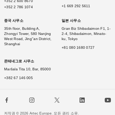
+352 2 600 8670
+1 669 292 5611
+352 2 786 1074
중국 사무소
일본 사무소
35th floor, Building A,
Gran Biz Shibadaimon F1, 1-
Zhongyi Tower, 580 Nanjing
2-4, Shibadaimon, Minato-
West Road, Jing''an District,
ku, Tokyo
Shanghai
+81 080 1680 0727
몬테네그로 사무소
Maršala Tita 10, Bar, 85000
+382 67 146 005
저작권 © 2026 Artec Europe. 모든 권리 소유.