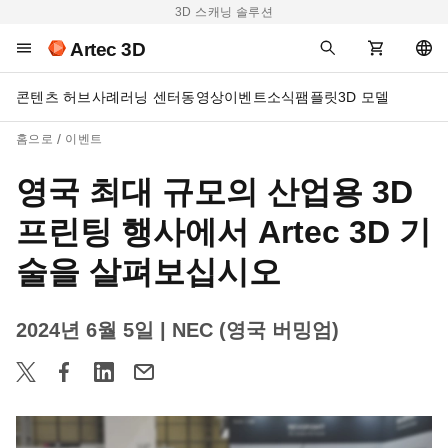
3D 스캐닝 솔루션
Artec 3D
콘텐츠 허브
사례
러닝 센터
동영상
이벤트
소식
팸플릿
3D 모델
홈으로
이벤트
영국 최대 규모의 산업용 3D
프린팅 행사에서 Artec 3D 기
술을 살펴보십시오
2024년 6월 5일
| NEC (영국 버밍엄)