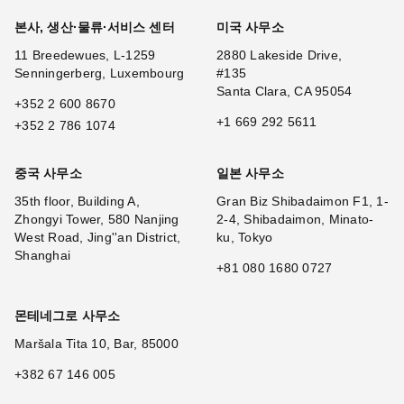
본사, 생산·물류·서비스 센터
미국 사무소
11 Breedewues, L-1259
2880 Lakeside Drive,
Senningerberg, Luxembourg
#135
Santa Clara, CA 95054
+352 2 600 8670
+1 669 292 5611
+352 2 786 1074
중국 사무소
일본 사무소
35th floor, Building A,
Gran Biz Shibadaimon F1, 1-
Zhongyi Tower, 580 Nanjing
2-4, Shibadaimon, Minato-
West Road, Jing''an District,
ku, Tokyo
Shanghai
+81 080 1680 0727
몬테네그로 사무소
Maršala Tita 10, Bar, 85000
+382 67 146 005