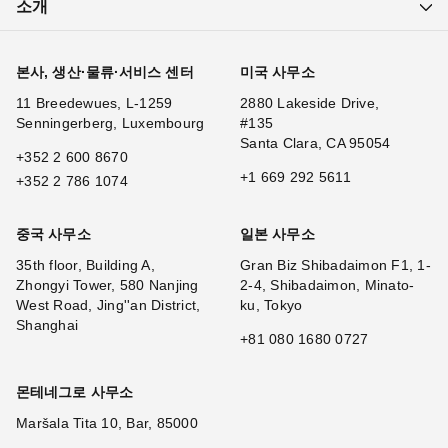
소개
본사, 생산·물류·서비스 센터
미국 사무소
11 Breedewues, L-1259
2880 Lakeside Drive,
Senningerberg, Luxembourg
#135
Santa Clara, CA 95054
+352 2 600 8670
+1 669 292 5611
+352 2 786 1074
중국 사무소
일본 사무소
35th floor, Building A,
Gran Biz Shibadaimon F1, 1-
Zhongyi Tower, 580 Nanjing
2-4, Shibadaimon, Minato-
West Road, Jing''an District,
ku, Tokyo
Shanghai
+81 080 1680 0727
몬테네그로 사무소
Maršala Tita 10, Bar, 85000