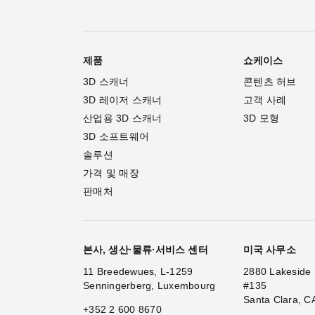
제품
쇼케이스
3D 스캐너
콘텐츠 허브
3D 레이저 스캐너
고객 사례
산업용 3D 스캐너
3D 모형
3D 소프트웨어
솔루션
가격 및 매장
판매처
본사, 생산·물류·서비스 센터
미국 사무소
11 Breedewues, L-1259
2880 Lakeside 
Senningerberg, Luxembourg
#135
Santa Clara, C
+352 2 600 8670