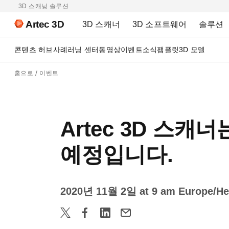
3D 스캐닝 솔루션
Artec 3D
3D 스캐너
3D 소프트웨어
솔루션
콘텐츠 허브
사례
러닝 센터
동영상
이벤트
소식
팸플릿
3D 모델
홈으로
이벤트
Artec 3D 스캐
예정입니다.
2020년 11월 2일 at 9 am Europe/Hel