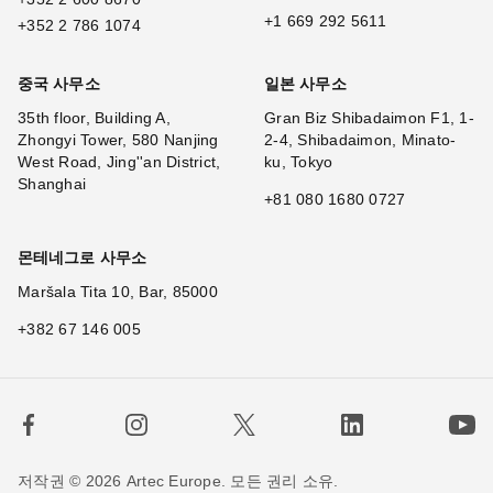
+1 669 292 5611
+352 2 786 1074
중국 사무소
일본 사무소
35th floor, Building A,
Gran Biz Shibadaimon F1, 1-
Zhongyi Tower, 580 Nanjing
2-4, Shibadaimon, Minato-
West Road, Jing''an District,
ku, Tokyo
Shanghai
+81 080 1680 0727
몬테네그로 사무소
Maršala Tita 10, Bar, 85000
+382 67 146 005
저작권 © 2026 Artec Europe. 모든 권리 소유.