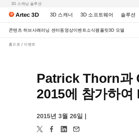
3D 스캐닝 솔루션
Artec 3D
3D 스캐너
3D 소프트웨어
솔루션
콘텐츠 허브
사례
러닝 센터
동영상
이벤트
소식
팸플릿
3D 모델
홈으로
이벤트
Patrick Thorn과 
2015에 참가하여 
2015년 3월 26일
|