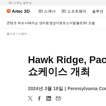
3D 스캐닝 솔루션
Artec 3D
3D 스캐너
3D 소프트웨어
솔루션
콘텐츠 허브
사례
러닝 센터
동영상
이벤트
소식
팸플릿
3D 모델
홈으로
이벤트
Hawk Ridge, P
쇼케이스 개최
2024년 3월 18일
| Pennsylvania