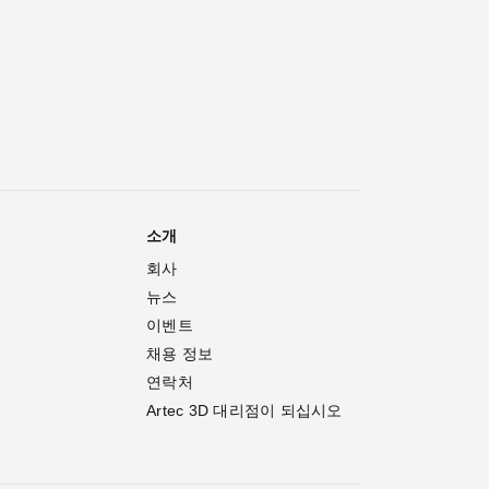
소개
회사
뉴스
이벤트
채용 정보
연락처
Artec 3D 대리점이 되십시오