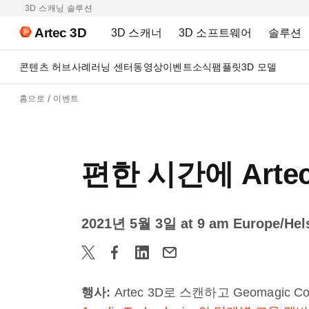
3D 스캐닝 솔루션
Artec 3D
3D 스캐너
3D 소프트웨어
솔루션
콘텐츠 허브
사례
러닝 센터
동영상
이벤트
소식
팸플릿
3D 모델
홈으로
이벤트
편한 시간에 Art
2021년 5월 3일 at 9 am Europe/Hels
행사
:
Artec 3D로 스캔하고 Geomagic