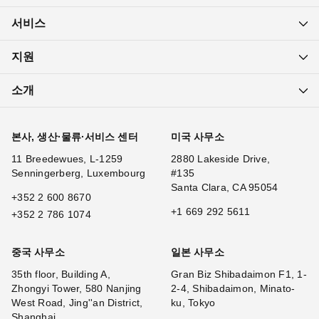
서비스
지원
소개
본사, 생산·물류·서비스 센터
미국 사무소
11 Breedewues, L-1259
2880 Lakeside Drive,
Senningerberg, Luxembourg
#135
Santa Clara, CA 95054
+352 2 600 8670
+1 669 292 5611
+352 2 786 1074
중국 사무소
일본 사무소
35th floor, Building A,
Gran Biz Shibadaimon F1, 1-
Zhongyi Tower, 580 Nanjing
2-4, Shibadaimon, Minato-
West Road, Jing''an District,
ku, Tokyo
Shanghai