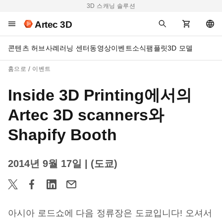
3D 스캐닝 솔루션
Artec 3D
콘텐츠 허브
사례
러닝 센터
동영상
이벤트
소식
팸플릿
3D 모델
홈으로
이벤트
Inside 3D Printing에서의
Artec 3D scanners와
Shapify Booth
2014년 9월 17일
| (도쿄)
아시아 로드쇼에 다음 정류장은 도쿄입니다! 오셔서