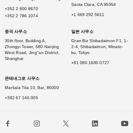
Santa Clara, CA 95054
+352 2 600 8670
+1 669 292 5611
+352 2 786 1074
중국 사무소
일본 사무소
35th floor, Building A,
Gran Biz Shibadaimon F1, 1-
Zhongyi Tower, 580 Nanjing
2-4, Shibadaimon, Minato-
West Road, Jing''an District,
ku, Tokyo
Shanghai
+81 080 1680 0727
몬테네그로 사무소
Maršala Tita 10, Bar, 85000
+382 67 146 005