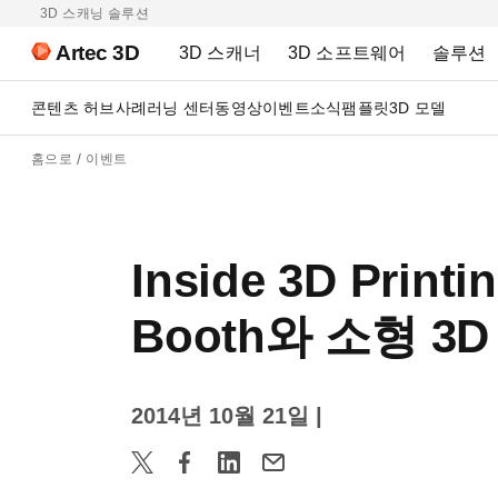
3D 스캐닝 솔루션
Artec 3D
3D 스캐너
3D 소프트웨어
솔루션
콘텐츠 허브
사례
러닝 센터
동영상
이벤트
소식
팸플릿
3D 모델
홈으로
이벤트
Inside 3D Print
Booth와 소형 3
2014년 10월 21일
|