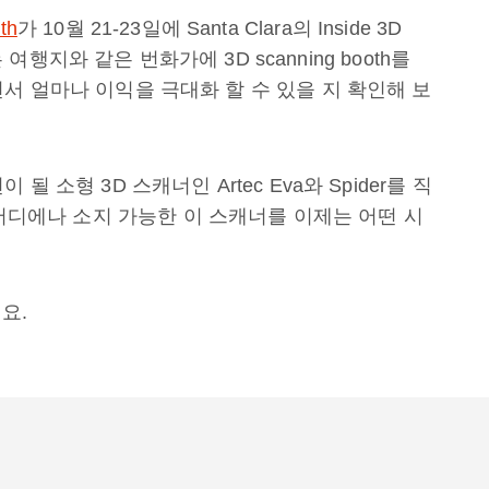
th
가
10
월
21-23
일
에
Santa Clara
의
Inside 3D
는
여행지와
같은
번화가에
3D scanning booth
를
면서
얼마나
이익을
극대화
할
수
있을
지
확인해
보
션이
될
소형
3D
스캐너인
Artec Eva
와
Spider
를
직
어디에나
소지
가능한
이
스캐너를
이제는
어떤
시
세요
.