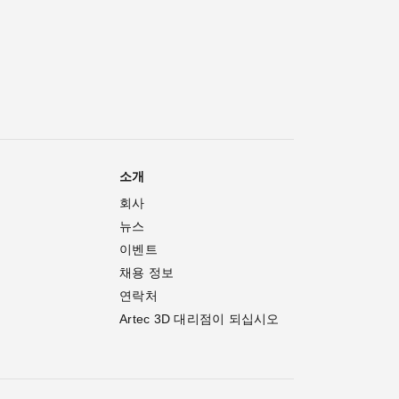
소개
회사
뉴스
이벤트
채용 정보
연락처
Artec 3D 대리점이 되십시오