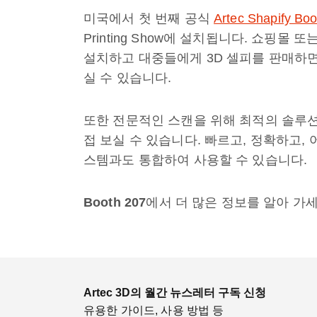
미국에서
첫
번째
공식
Artec Shapify Boo
Printing Show
에
설치됩니다
.
쇼핑몰
또
설치하고
대중들에게
3D
셀피를
판매하
실
수
있습니다
.
또한
전문적인
스캔을
위해
최적의
솔루
접
보실
수
있습니다
.
빠르고
,
정확하고
,
스템과도
통합하여
사용할
수
있습니다
.
Booth 207
에서
더
많은
정보를
알아
가
Artec 3D의 월간 뉴스레터 구독 신청
유용한 가이드, 사용 방법 등