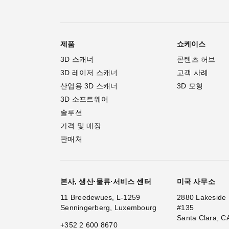
제품
쇼케이스
3D 스캐너
콘텐츠 허브
3D 레이저 스캐너
고객 사례
산업용 3D 스캐너
3D 모형
3D 소프트웨어
솔루션
가격 및 매장
판매처
본사, 생산·물류·서비스 센터
미국 사무소
11 Breedewues, L-1259
2880 Lakeside 
Senningerberg, Luxembourg
#135
Santa Clara, C
+352 2 600 8670