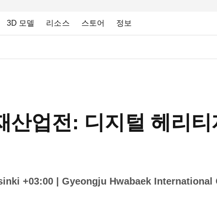
3D 모델
리소스
스토어
정보
화재산업전: 디지털 헤리
inki +03:00
| Gyeongju Hwabaek Internation