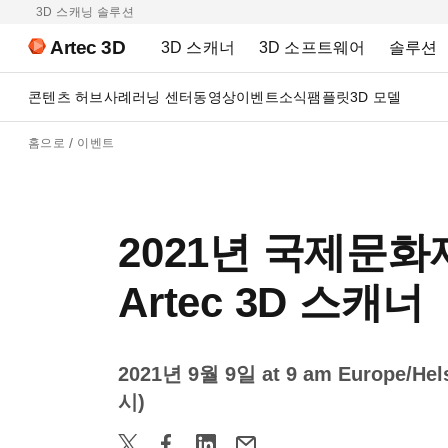
3D 스캐닝 솔루션
Artec 3D
3D 스캐너
3D 소프트웨어
솔루션
콘텐츠 허브
사례
러닝 센터
동영상
이벤트
소식
팸플릿
3D 모델
홈으로
이벤트
2021년 국제문
Artec 3D 스캐너
2021년 9월 9일 at 9 am Europe/Hels
시)