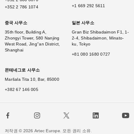
+1 669 292 5611
+352 2 786 1074
중국 사무소
일본 사무소
35th floor, Building A,
Gran Biz Shibadaimon F1, 1-
Zhongyi Tower, 580 Nanjing
2-4, Shibadaimon, Minato-
West Road, Jing''an District,
ku, Tokyo
Shanghai
+81 080 1680 0727
몬테네그로 사무소
Maršala Tita 10, Bar, 85000
+382 67 146 005
저작권 © 2026 Artec Europe. 모든 권리 소유.