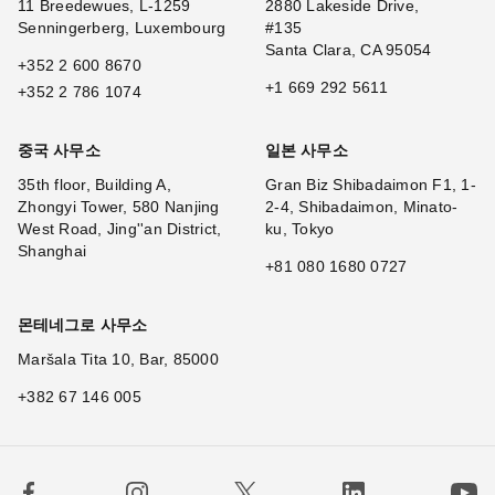
11 Breedewues, L-1259
2880 Lakeside Drive,
Senningerberg, Luxembourg
#135
Santa Clara, CA 95054
+352 2 600 8670
+1 669 292 5611
+352 2 786 1074
중국 사무소
일본 사무소
35th floor, Building A,
Gran Biz Shibadaimon F1, 1-
Zhongyi Tower, 580 Nanjing
2-4, Shibadaimon, Minato-
West Road, Jing''an District,
ku, Tokyo
Shanghai
+81 080 1680 0727
몬테네그로 사무소
Maršala Tita 10, Bar, 85000
+382 67 146 005