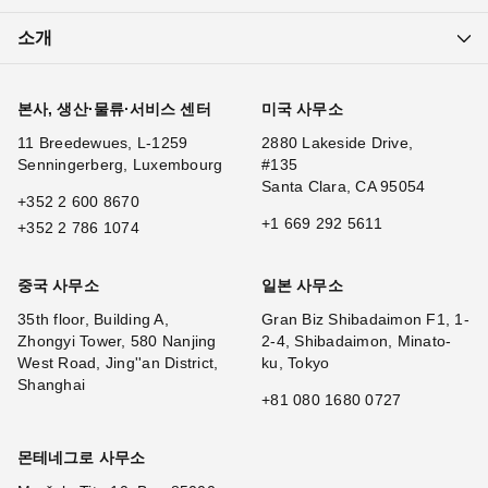
소개
본사, 생산·물류·서비스 센터
미국 사무소
11 Breedewues, L-1259
2880 Lakeside Drive,
Senningerberg, Luxembourg
#135
Santa Clara, CA 95054
+352 2 600 8670
+1 669 292 5611
+352 2 786 1074
중국 사무소
일본 사무소
35th floor, Building A,
Gran Biz Shibadaimon F1, 1-
Zhongyi Tower, 580 Nanjing
2-4, Shibadaimon, Minato-
West Road, Jing''an District,
ku, Tokyo
Shanghai
+81 080 1680 0727
몬테네그로 사무소