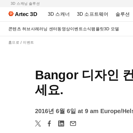
3D 스캐닝 솔루션
Artec 3D
3D 스캐너
3D 소프트웨어
솔루션
콘텐츠 허브
사례
러닝 센터
동영상
이벤트
소식
팸플릿
3D 모델
홈으로
이벤트
Bangor 디자인 컨
세요.
2016년 6월 6일 at 9 am Europe/Hels