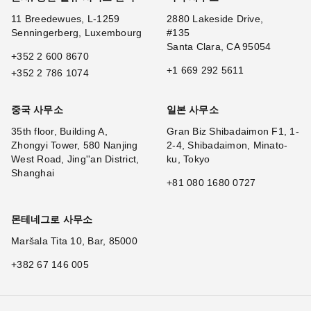
11 Breedewues, L-1259
2880 Lakeside Drive,
Senningerberg, Luxembourg
#135
Santa Clara, CA 95054
+352 2 600 8670
+1 669 292 5611
+352 2 786 1074
중국 사무소
일본 사무소
35th floor, Building A,
Gran Biz Shibadaimon F1, 1-
Zhongyi Tower, 580 Nanjing
2-4, Shibadaimon, Minato-
West Road, Jing''an District,
ku, Tokyo
Shanghai
+81 080 1680 0727
몬테네그로 사무소
Maršala Tita 10, Bar, 85000
+382 67 146 005