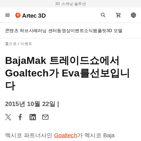
3D 스캐닝 솔루션
Artec 3D
콘텐츠 허브
사례
러닝 센터
동영상
이벤트
소식
팸플릿
3D 모델
홈으로
이벤트
BajaMak 트레이드쇼에서
Goaltech가 Eva를선보입니
다
2015년 10월 22일
|
멕시코 파트너사인
Goaltech
가 멕시코 Baja