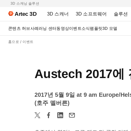
3D 스캐닝 솔루션
Artec 3D
3D 스캐너
3D 소프트웨어
솔루션
콘텐츠 허브
사례
러닝 센터
동영상
이벤트
소식
팸플릿
3D 모델
홈으로
이벤트
Austech 2017
2017년 5월 9일 at 9 am Europe/Hels
(호주 멜버른)