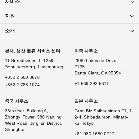
서비스
지원
소개
본사, 생산·물류·서비스 센터
미국 사무소
11 Breedewues, L-1259
2880 Lakeside Drive,
Senningerberg, Luxembourg
#135
Santa Clara, CA 95054
+352 2 600 8670
+1 669 292 5611
+352 2 786 1074
중국 사무소
일본 사무소
35th floor, Building A,
Gran Biz Shibadaimon F1, 1-
Zhongyi Tower, 580 Nanjing
2-4, Shibadaimon, Minato-
West Road, Jing''an District,
ku, Tokyo
Shanghai
+81 080 1680 0727