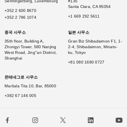
Senningerberg, Luxembourg
#135
Santa Clara, CA 95054
+352 2 600 8670
+1 669 292 5611
+352 2 786 1074
중국 사무소
일본 사무소
35th floor, Building A,
Gran Biz Shibadaimon F1, 1-
Zhongyi Tower, 580 Nanjing
2-4, Shibadaimon, Minato-
West Road, Jing''an District,
ku, Tokyo
Shanghai
+81 080 1680 0727
몬테네그로 사무소
Maršala Tita 10, Bar, 85000
+382 67 146 005