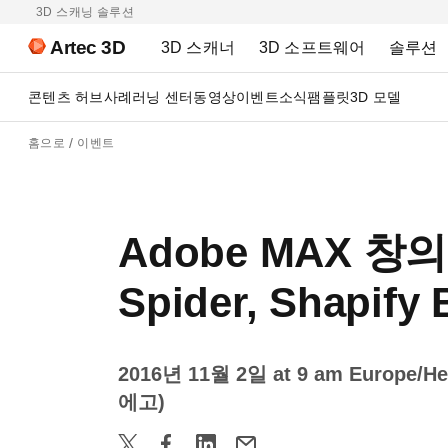
3D 스캐닝 솔루션
Artec 3D
3D 스캐너
3D 소프트웨어
솔루션
콘텐츠 허브
사례
러닝 센터
동영상
이벤트
소식
팸플릿
3D 모델
홈으로
이벤트
Adobe MAX 창의
Spider, Shapify
2016년 11월 2일 at 9 am Europe/Hel
에고)