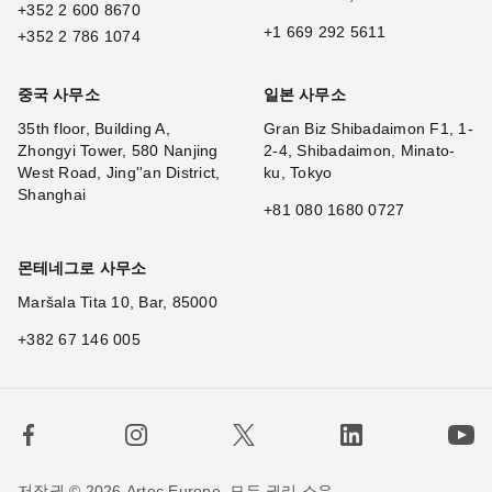
+352 2 600 8670
+1 669 292 5611
+352 2 786 1074
중국 사무소
일본 사무소
35th floor, Building A,
Gran Biz Shibadaimon F1, 1-
Zhongyi Tower, 580 Nanjing
2-4, Shibadaimon, Minato-
West Road, Jing''an District,
ku, Tokyo
Shanghai
+81 080 1680 0727
몬테네그로 사무소
Maršala Tita 10, Bar, 85000
+382 67 146 005
저작권 © 2026 Artec Europe. 모든 권리 소유.