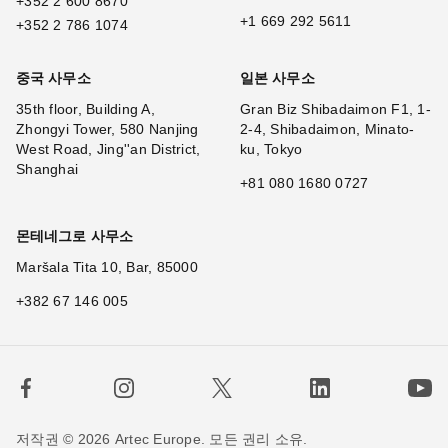
+352 2 600 8670
+1 669 292 5611
+352 2 786 1074
중국 사무소
일본 사무소
35th floor, Building A,
Gran Biz Shibadaimon F1, 1-
Zhongyi Tower, 580 Nanjing
2-4, Shibadaimon, Minato-
West Road, Jing''an District,
ku, Tokyo
Shanghai
+81 080 1680 0727
몬테네그로 사무소
Maršala Tita 10, Bar, 85000
+382 67 146 005
저작권 © 2026 Artec Europe. 모든 권리 소유.