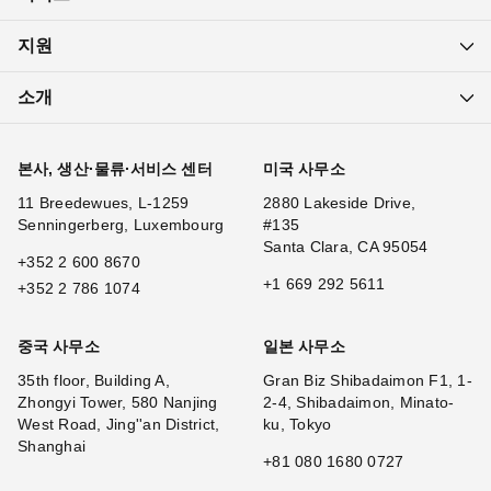
지원
소개
본사, 생산·물류·서비스 센터
미국 사무소
11 Breedewues, L-1259
2880 Lakeside Drive,
Senningerberg, Luxembourg
#135
Santa Clara, CA 95054
+352 2 600 8670
+1 669 292 5611
+352 2 786 1074
중국 사무소
일본 사무소
35th floor, Building A,
Gran Biz Shibadaimon F1, 1-
Zhongyi Tower, 580 Nanjing
2-4, Shibadaimon, Minato-
West Road, Jing''an District,
ku, Tokyo
Shanghai
+81 080 1680 0727