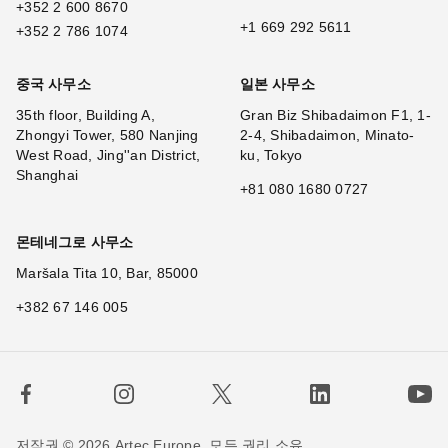
+352 2 600 8670
+1 669 292 5611
+352 2 786 1074
중국 사무소
일본 사무소
35th floor, Building A,
Gran Biz Shibadaimon F1, 1-
Zhongyi Tower, 580 Nanjing
2-4, Shibadaimon, Minato-
West Road, Jing''an District,
ku, Tokyo
Shanghai
+81 080 1680 0727
몬테네그로 사무소
Maršala Tita 10, Bar, 85000
+382 67 146 005
저작권 © 2026 Artec Europe. 모든 권리 소유.