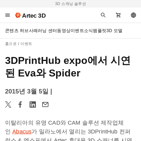
3D 스캐닝 솔루션
Artec 3D
콘텐츠 허브
사례
러닝 센터
동영상
이벤트
소식
팸플릿
3D 모델
홈으로
이벤트
3DPrintHub expo에서 시연
된 Eva와 Spider
2015년 3월 5일
|
이탈리아의 유명 CAD와 CAM 솔루션 제작업체
인
Abacus
가 밀라노에서 열리는 3DPrintHub 컨퍼
런스 & 엑스포에서 Artec 휴대용 3D 스캐너를 시연