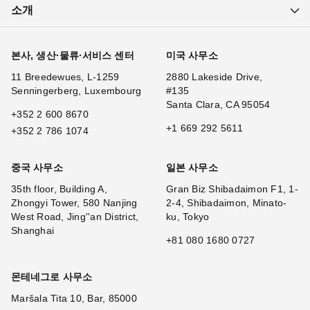
소개
본사, 생산·물류·서비스 센터
미국 사무소
11 Breedewues, L-1259
2880 Lakeside Drive,
Senningerberg, Luxembourg
#135
Santa Clara, CA 95054
+352 2 600 8670
+1 669 292 5611
+352 2 786 1074
중국 사무소
일본 사무소
35th floor, Building A,
Gran Biz Shibadaimon F1, 1-
Zhongyi Tower, 580 Nanjing
2-4, Shibadaimon, Minato-
West Road, Jing''an District,
ku, Tokyo
Shanghai
+81 080 1680 0727
몬테네그로 사무소
Maršala Tita 10, Bar, 85000