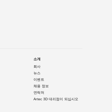
소개
회사
뉴스
이벤트
채용 정보
연락처
Artec 3D 대리점이 되십시오