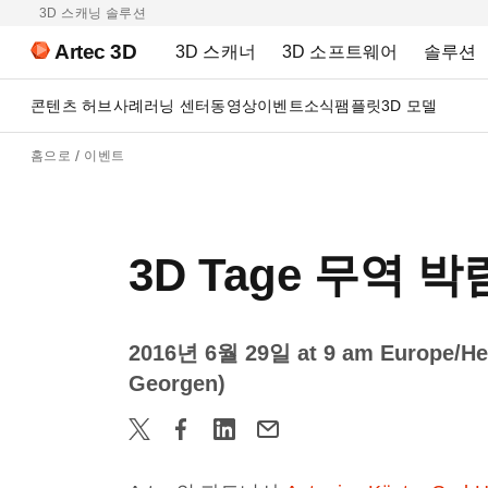
3D 스캐닝 솔루션
Artec 3D
3D 스캐너
3D 소프트웨어
솔루션
콘텐츠 허브
사례
러닝 센터
동영상
이벤트
소식
팸플릿
3D 모델
홈으로
이벤트
3D Tage 무역 박
2016년 6월 29일 at 9 am Europe/Hel
Georgen)