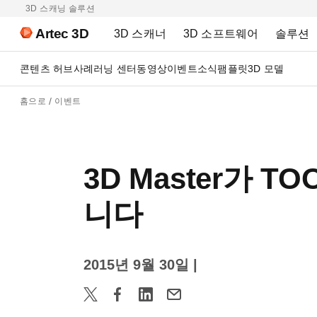
3D 스캐닝 솔루션
Artec 3D
3D 스캐너
3D 소프트웨어
솔루션
콘텐츠 허브
사례
러닝 센터
동영상
이벤트
소식
팸플릿
3D 모델
홈으로
이벤트
3D Master가 T
니다
2015년 9월 30일
|