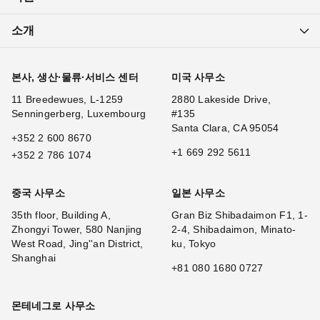
소개
본사, 생산·물류·서비스 센터
미국 사무소
11 Breedewues, L-1259
2880 Lakeside Drive,
Senningerberg, Luxembourg
#135
Santa Clara, CA 95054
+352 2 600 8670
+1 669 292 5611
+352 2 786 1074
중국 사무소
일본 사무소
35th floor, Building A,
Gran Biz Shibadaimon F1, 1-
Zhongyi Tower, 580 Nanjing
2-4, Shibadaimon, Minato-
West Road, Jing''an District,
ku, Tokyo
Shanghai
+81 080 1680 0727
몬테네그로 사무소