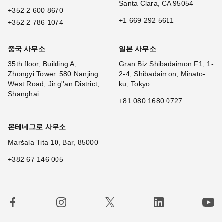
Santa Clara, CA 95054
+352 2 600 8670
+1 669 292 5611
+352 2 786 1074
중국 사무소
일본 사무소
35th floor, Building A,
Gran Biz Shibadaimon F1, 1-
Zhongyi Tower, 580 Nanjing
2-4, Shibadaimon, Minato-
West Road, Jing''an District,
ku, Tokyo
Shanghai
+81 080 1680 0727
몬테네그로 사무소
Maršala Tita 10, Bar, 85000
+382 67 146 005