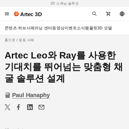
3D 스캐닝 솔루션
Artec 3D
콘텐츠 허브
사례
러닝 센터
동영상
이벤트
소식
팸플릿
3D 모델
홈으로
응용 사례
Artec Leo와 Ray를 사용한
기대치를 뛰어넘는 맞춤형 채
굴 솔루션 설계
글
Paul Hanaphy