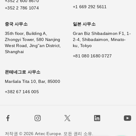
+352 2 600 8670
+1 669 292 5611
+352 2 786 1074
중국 사무소
일본 사무소
35th floor, Building A,
Gran Biz Shibadaimon F1, 1-
Zhongyi Tower, 580 Nanjing
2-4, Shibadaimon, Minato-
West Road, Jing''an District,
ku, Tokyo
Shanghai
+81 080 1680 0727
몬테네그로 사무소
Maršala Tita 10, Bar, 85000
+382 67 146 005
저작권 © 2026 Artec Europe. 모든 권리 소유.