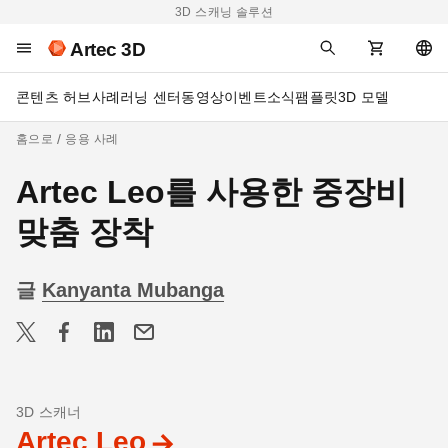
3D 스캐닝 솔루션
Artec 3D
콘텐츠 허브
사례
러닝 센터
동영상
이벤트
소식
팸플릿
3D 모델
홈으로
응용 사례
Artec Leo를 사용한 중장비
맞춤 장착
글
Kanyanta Mubanga
3D 스캐너
Artec Leo