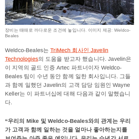
장비는 때때로 까다로운 조건에 놓입니다. 이미지 제공: Weldco-
Beales
Weldco-Beales는
TriMech 회사인 Javelin
Technologies
의 도움을 받고자 했습니다. Javelin은
이 지역의 골드 인증 Artec 파트너이자 Weldco-
Beales 팀이 수년 동안 함께 일한 회사입니다. 그들
과 함께 일했던 Javelin의 고객 담당 임원인 Wayne
Keller는 이 파트너십에 대해 다음과 같이 말했습니
다.
“
우리의
Mike
및
Weldco-Beales
와의
관계는
우리
가
고객과
함께
일하는
것을
얼마나
좋아하는지를
보여주는
아주
좋은
예입니다
.
우리는
수년간
서로