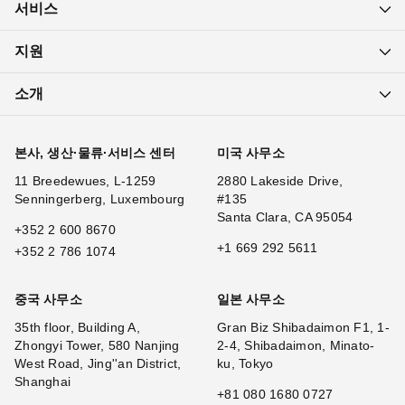
서비스
지원
소개
본사, 생산·물류·서비스 센터
미국 사무소
11 Breedewues, L-1259
2880 Lakeside Drive,
Senningerberg, Luxembourg
#135
Santa Clara, CA 95054
+352 2 600 8670
+1 669 292 5611
+352 2 786 1074
중국 사무소
일본 사무소
35th floor, Building A,
Gran Biz Shibadaimon F1, 1-
Zhongyi Tower, 580 Nanjing
2-4, Shibadaimon, Minato-
West Road, Jing''an District,
ku, Tokyo
Shanghai
+81 080 1680 0727