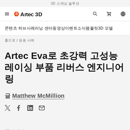
3D 스캐닝 솔루션
Artec 3D
콘텐츠 허브
사례
러닝 센터
동영상
이벤트
소식
팸플릿
3D 모델
홈으로
응용 사례
Artec Eva로 초강력 고성능
레이싱 부품 리버스 엔지니어
링
글
Matthew McMillion