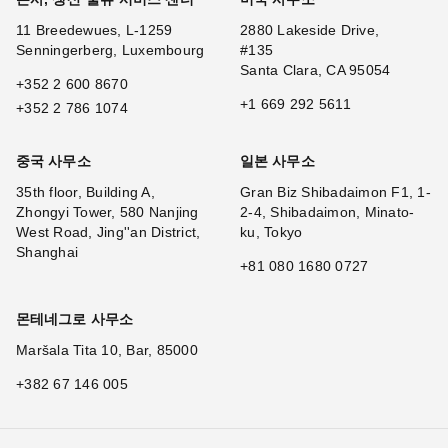
11 Breedewues, L-1259
2880 Lakeside Drive,
Senningerberg, Luxembourg
#135
Santa Clara, CA 95054
+352 2 600 8670
+1 669 292 5611
+352 2 786 1074
중국 사무소
일본 사무소
35th floor, Building A,
Gran Biz Shibadaimon F1, 1-
Zhongyi Tower, 580 Nanjing
2-4, Shibadaimon, Minato-
West Road, Jing''an District,
ku, Tokyo
Shanghai
+81 080 1680 0727
몬테네그로 사무소
Maršala Tita 10, Bar, 85000
+382 67 146 005