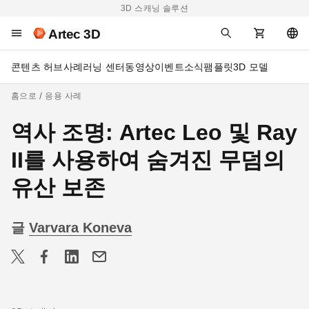
3D 스캐닝 솔루션
Artec 3D
콘텐츠 허브
사례
러닝 센터
동영상
이벤트
소식
팸플릿
3D 모델
홈으로
응용 사례
역사 조명: Artec Leo 및 Ray
II를 사용하여 숨겨진 무덤의
유산 보존
글
Varvara Koneva