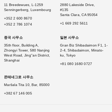
11 Breedewues, L-1259
2880 Lakeside Drive,
Senningerberg, Luxembourg
#135
Santa Clara, CA 95054
+352 2 600 8670
+1 669 292 5611
+352 2 786 1074
중국 사무소
일본 사무소
35th floor, Building A,
Gran Biz Shibadaimon F1, 1-
Zhongyi Tower, 580 Nanjing
2-4, Shibadaimon, Minato-
West Road, Jing''an District,
ku, Tokyo
Shanghai
+81 080 1680 0727
몬테네그로 사무소
Maršala Tita 10, Bar, 85000
+382 67 146 005